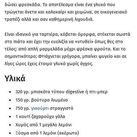
δώσει φρεσκάδα. Το αποτέλεσμα είναι ένα γλυκό που
τρώγεται άνετα και καλοκαίρι και χειμώνα, σε οικογενειακό
τραπέζι αλλά και σαν καθημερινή λιχουδιά.
Είναι ιδανικό για ταρτιέρα, κόβεται όμορφα, στέκεται σωστά
στο πιάτο και έχει την ευελιξία να «ντυθεί» όπως θες στο
τέλος: από απλή μαρμελάδα μέχρι φρέσκα φρούτα. Και το
σημαντικότερο; Φτιάχνεται γρήγορα, μπαίνει ψυγείο και σε
λίγες ώρες έχεις έτοιμο γλυκό χωρίς άγχος.
Υλικά
320 γρ. μπισκότα τύπου digestive ή πτι-μπερ
150 γρ. βούτυρο λιωμένο
750 γρ.
γιαούρτι
στραγγιστό
1 κουτί ζαχαρούχο γάλα
Χυμός από 1 μεγάλο λεμόνι
Ξύσμα από 1 λεμόνι (ακέρωτο)