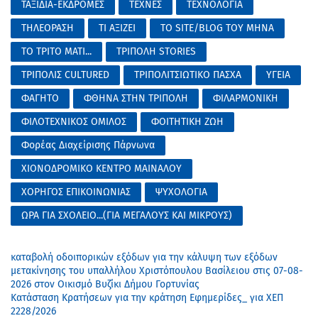
ΤΑΞΙΔΙΑ-ΕΚΔΡΟΜΕΣ
ΤΕΧΝΕΣ
ΤΕΧΝΟΛΟΓΙΑ
ΤΗΛΕΟΡΑΣΗ
ΤΙ ΑΞΙΖΕΙ
ΤΟ SITE/BLOG ΤΟΥ ΜΗΝΑ
ΤΟ ΤΡΙΤΟ ΜΑΤΙ...
ΤΡΙΠΟΛΗ STORIES
ΤΡΙΠΟΛΙΣ CULTURED
ΤΡΙΠΟΛΙΤΣΙΩΤΙΚΟ ΠΑΣΧΑ
ΥΓΕΙΑ
ΦΑΓΗΤΟ
ΦΘΗΝΑ ΣΤΗΝ ΤΡΙΠΟΛΗ
ΦΙΛΑΡΜΟΝΙΚΗ
ΦΙΛΟΤΕΧΝΙΚΟΣ ΟΜΙΛΟΣ
ΦΟΙΤΗΤΙΚΗ ΖΩΗ
Φορέας Διαχείρισης Πάρνωνα
ΧΙΟΝΟΔΡΟΜΙΚΟ ΚΕΝΤΡΟ ΜΑΙΝΑΛΟΥ
ΧΟΡΗΓΟΣ ΕΠΙΚΟΙΝΩΝΙΑΣ
ΨΥΧΟΛΟΓΙΑ
ΩΡΑ ΓΙΑ ΣΧΟΛΕΙΟ...(ΓΙΑ ΜΕΓΑΛΟΥΣ ΚΑΙ ΜΙΚΡΟΥΣ)
καταβολή οδοιπορικών εξόδων για την κάλυψη των εξόδων
μετακίνησης του υπαλλήλου Χριστόπουλου Βασίλειου στις 07-08-
2026 στον Οικισμό Βυζίκι Δήμου Γορτυνίας
Κατάσταση Κρατήσεων για την κράτηση Εφημερίδες_ για ΧΕΠ
2228/2026