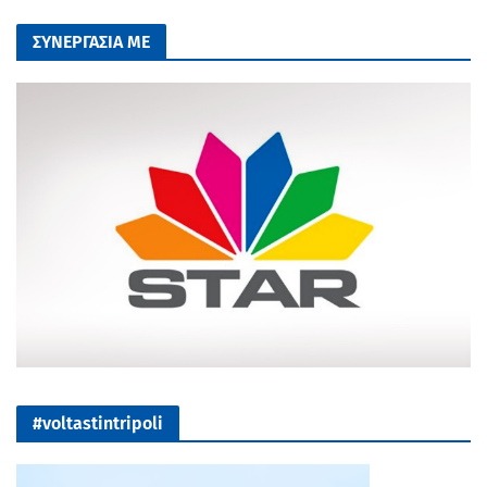
ΣΥΝΕΡΓΑΣΙΑ ΜΕ
#voltastintripoli