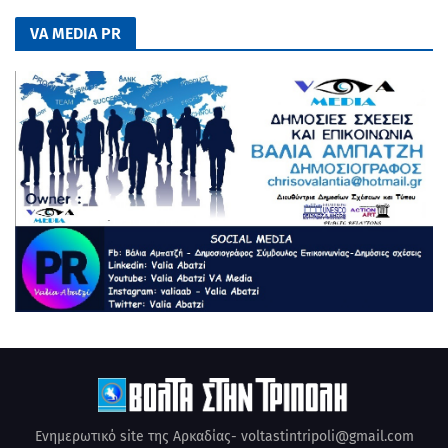
VA MEDIA PR
Ενημερωτικό site της Αρκαδίας- voltastintripoli@gmail.com