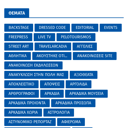
ΘΕΜΑΤΑ
BACKSTAGE
DRESSED CODE
EDITORIAL
EVENTS
FREEPRESS
LIVE TV
PELOTOURISMOS
STREET ART
TRAVELARCADIA
ΑΓΓΕΛΙΕΣ
ΑΘΛΗΤΙΚΑ
ΑΚΟΥΣΤΗΚΕ ΟΤΙ...
ΑΝΑΚΟΙΝΩΣΕΙΣ SITE
ΑΝΑΚΟΙΝΩΣΗ ΕΚΔΗΛΩΣΕΩΝ
ΑΝΑΚΥΚΛΩΣΗ ΣΤΗΝ ΠΟΛΗ ΜΑΣ
ΑΞΙΟΘΕΑΤΑ
ΑΠΟΚΛΕΙΣΤΙΚΟ
ΑΠΟΨΕΙΣ
ΑΡΓΟΛΙΔΑ
ΑΡΘΡΟΓΡΑΦΟΙ
ΑΡΚΑΔΙΑ
ΑΡΚΑΔΙΚΑ ΜΟΥΣΕΙΑ
ΑΡΚΑΔΙΚΑ ΠΡΟΙΟΝΤΑ
ΑΡΚΑΔΙΚΑ ΠΡΟΣΩΠΑ
ΑΡΚΑΔΙΚΑ ΧΩΡΙΑ
ΑΣΤΡΟΛΟΓΙΑ
ΑΣΤΥΝΟΜΙΚΟ ΡΕΠΟΡΤΑΖ
ΑΦΙΕΡΩΜΑ