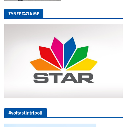
ΣΥΝΕΡΓΑΣΙΑ ΜΕ
#voltastintripoli