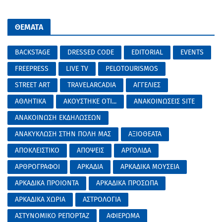
ΘΕΜΑΤΑ
BACKSTAGE
DRESSED CODE
EDITORIAL
EVENTS
FREEPRESS
LIVE TV
PELOTOURISMOS
STREET ART
TRAVELARCADIA
ΑΓΓΕΛΙΕΣ
ΑΘΛΗΤΙΚΑ
ΑΚΟΥΣΤΗΚΕ ΟΤΙ...
ΑΝΑΚΟΙΝΩΣΕΙΣ SITE
ΑΝΑΚΟΙΝΩΣΗ ΕΚΔΗΛΩΣΕΩΝ
ΑΝΑΚΥΚΛΩΣΗ ΣΤΗΝ ΠΟΛΗ ΜΑΣ
ΑΞΙΟΘΕΑΤΑ
ΑΠΟΚΛΕΙΣΤΙΚΟ
ΑΠΟΨΕΙΣ
ΑΡΓΟΛΙΔΑ
ΑΡΘΡΟΓΡΑΦΟΙ
ΑΡΚΑΔΙΑ
ΑΡΚΑΔΙΚΑ ΜΟΥΣΕΙΑ
ΑΡΚΑΔΙΚΑ ΠΡΟΙΟΝΤΑ
ΑΡΚΑΔΙΚΑ ΠΡΟΣΩΠΑ
ΑΡΚΑΔΙΚΑ ΧΩΡΙΑ
ΑΣΤΡΟΛΟΓΙΑ
ΑΣΤΥΝΟΜΙΚΟ ΡΕΠΟΡΤΑΖ
ΑΦΙΕΡΩΜΑ