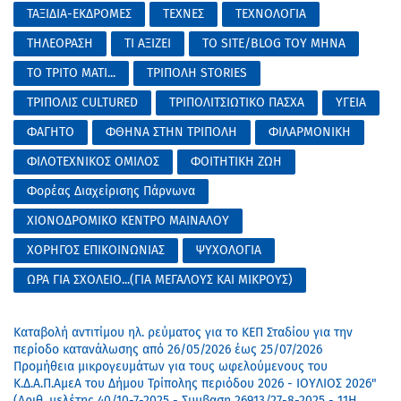
ΤΑΞΙΔΙΑ-ΕΚΔΡΟΜΕΣ
ΤΕΧΝΕΣ
ΤΕΧΝΟΛΟΓΙΑ
ΤΗΛΕΟΡΑΣΗ
ΤΙ ΑΞΙΖΕΙ
ΤΟ SITE/BLOG ΤΟΥ ΜΗΝΑ
ΤΟ ΤΡΙΤΟ ΜΑΤΙ...
ΤΡΙΠΟΛΗ STORIES
ΤΡΙΠΟΛΙΣ CULTURED
ΤΡΙΠΟΛΙΤΣΙΩΤΙΚΟ ΠΑΣΧΑ
ΥΓΕΙΑ
ΦΑΓΗΤΟ
ΦΘΗΝΑ ΣΤΗΝ ΤΡΙΠΟΛΗ
ΦΙΛΑΡΜΟΝΙΚΗ
ΦΙΛΟΤΕΧΝΙΚΟΣ ΟΜΙΛΟΣ
ΦΟΙΤΗΤΙΚΗ ΖΩΗ
Φορέας Διαχείρισης Πάρνωνα
ΧΙΟΝΟΔΡΟΜΙΚΟ ΚΕΝΤΡΟ ΜΑΙΝΑΛΟΥ
ΧΟΡΗΓΟΣ ΕΠΙΚΟΙΝΩΝΙΑΣ
ΨΥΧΟΛΟΓΙΑ
ΩΡΑ ΓΙΑ ΣΧΟΛΕΙΟ...(ΓΙΑ ΜΕΓΑΛΟΥΣ ΚΑΙ ΜΙΚΡΟΥΣ)
Καταβολή αντιτίμου ηλ. ρεύματος για το ΚΕΠ Σταδίου για την
περίοδο κατανάλωσης από 26/05/2026 έως 25/07/2026
Προμήθεια μικρογευμάτων για τους ωφελούμενους του
Κ.Δ.Α.Π.ΑμεΑ του Δήμου Τρίπολης περιόδου 2026 - IOYΛΙΟΣ 2026"
(Αριθ. μελέτης 40/10-7-2025 - Συμβαση 26913/27-8-2025 - 11Η