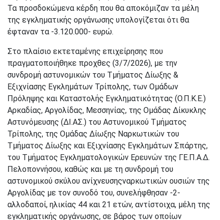
Τα προσδοκώμενα κέρδη που θα αποκόμιζαν τα μέλη
της εγκληματικής οργάνωσης υπολογίζεται ότι θα
έφταναν τα -3.120.000- ευρώ.
Στο πλαίσιο εκτεταμένης επιχείρησης που
πραγματοποιήθηκε προχθες (3/7/2026), με την
συνδρομή αστυνομικών του Τμήματος Δίωξης &
Εξιχνίασης Εγκλημάτων Τρίπολης, των Ομάδων
Πρόληψης και Καταστολής Εγκληματικότητας (Ο.Π.Κ.Ε.)
Αρκαδίας, Αργολίδας, Μεσσηνίας, της Ομάδας Δίκυκλης
Αστυνόμευσης (ΔΙ.ΑΣ.) του Αστυνομικού Τμήματος
Τρίπολης, της Ομάδας Δίωξης Ναρκωτικών του
Τμήματος Δίωξης και Εξιχνίασης Εγκλημάτων Σπάρτης,
του Τμήματος Εγκληματολογικών Ερευνών της ΓΕ.Π.Α.Δ.
Πελοποννήσου, καθώς και με τη συνδρομή του
αστυνομικού σκύλου ανίχνευσηςναρκωτικών ουσιών της
Αργολίδας με τον συνοδό του, συνελήφθησαν -2-
αλλοδαποί, ηλικίας 44 και 21 ετών, αντίστοιχα, μέλη της
εγκληματικής οργάνωσης, σε βάρος των οποίων