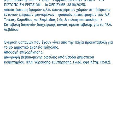
ΠΙΣΤΟΠΟΙΣΗ ΕΡΓΑΣΙΩΝ - 1ο ΧΕΠ ΣΥΜΒ. 3816/2025).
Αποκατάσταση δρόμων κ.λ.π. κοινοχρήστων χώρων στη διάρκεια
έντονων καιρικών φαινομένων - φυσικών καταστροφών των Δ.Ε.
Τεγέας, Κορυθίου και Σκιρίτιδας ( 6η & τελική πιστοποίηση )
Καταβολή δαπανών διαχείρισης πάγιας προκαταβολής για το ΓΕ.Λ.
Λεβιδίου
Έγκριση δαπανών που έχουν γίνει από την παγία προκαταβολή για
το 8ο Δημοτικό Σχολείο Τρίπολης.
Αποδοχή επιχορήγησης.
Διαγραφή βεβαιωμένης οφειλής από Έσοδα Δημοτικού
Κοιμητηρίου Τέλη Ύδρευσης-Συντήρησης. (κωδ. οφειλέτη: 13582).