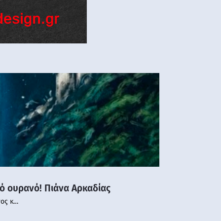
νό ουρανό! Πιάνα Αρκαδίας
νος κ…