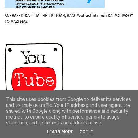
ΑΝΕΒΑΖΕΙΣ ΚΑΤΙ ΓΙΑ ΤΗΝ ΤΡΙΠΟΛΗ; ΒΑΛΕ #voltastintripoli ΚΑΙ ΜΟΙΡΑΣΟΥ
ΤΟ ΜΑΖΙ ΜΑΣ!
This site uses cookies from Google to deliver its services
and to analyze traffic. Your IP address and user-agent are
shared with Google along with performance and security
metrics to ensure quality of service, generate usage
statistics, and to detect and address abuse.
LEARN MORE
GOT IT