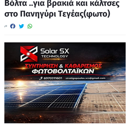
Βόλτα ..για βρακιά και κάλτσες
στο Πανηγύρι Τεγέας(φωτο)