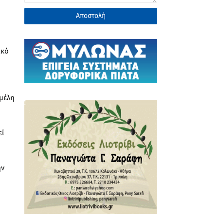
ικό
 μέλη
εί
ην