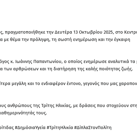
ς, πραγματοποιήθηκε την Δευτέρα 13 Οκτωβρίου 2025, στο Κεντρ
λία με θέμα την πρόληψη, τη σωστή ενημέρωση και την έγκαιρη
ολόγος κ. Ιωάννης Παπαντωνίου, ο οποίος ενημέρωσε αναλυτικά τα
α των αρθρώσεων και τη διατήρηση της καλής ποιότητας ζωής.
τερα μεγάλη και το ενδιαφέρον έντονο, γεγονός που μας χαροποι
ους ανθρώπους της Τρίτης Ηλικίας, με δράσεις που στοχεύουν στ
καθημερινότητάς τους.
ιδας #ΔημόσιαΥγεία #ΤρίτηΗλικία #ΔίπλαΣτονΠολίτη