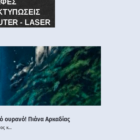
νό ουρανό! Πιάνα Αρκαδίας
νος κ…