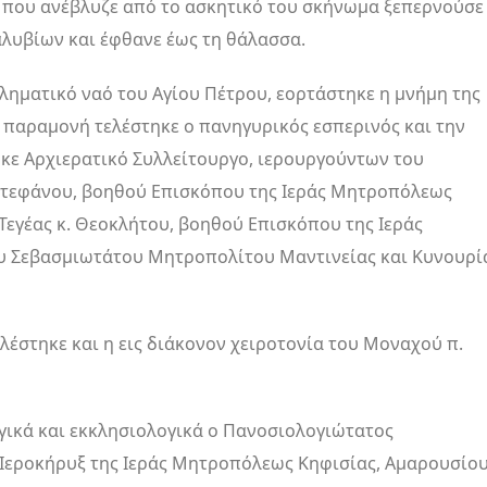
ο που ανέβλυζε από το ασκητικό του σκήνωμα ξεπερνούσε
λυβίων και έφθανε έως τη θάλασσα.
βληματικό ναό του Αγίου Πέτρου, εορτάστηκε η μνήμη της
 παραμονή τελέστηκε ο πανηγυρικός εσπερινός και την
κε Αρχιερατικό Συλλείτουργο, ιερουργούντων του
Στεφάνου, βοηθού Επισκόπου της Ιεράς Μητροπόλεως
εγέας κ. Θεοκλήτου, βοηθού Επισκόπου της Ιεράς
υ Σεβασμιωτάτου Μητροπολίτου Μαντινείας και Κυνουρί
ελέστηκε και η εις διάκονον χειροτονία του Μοναχού π.
γικά και εκκλησιολογικά ο Πανοσιολογιώτατος
Ιεροκήρυξ της Ιεράς Μητροπόλεως Κηφισίας, Αμαρουσίου