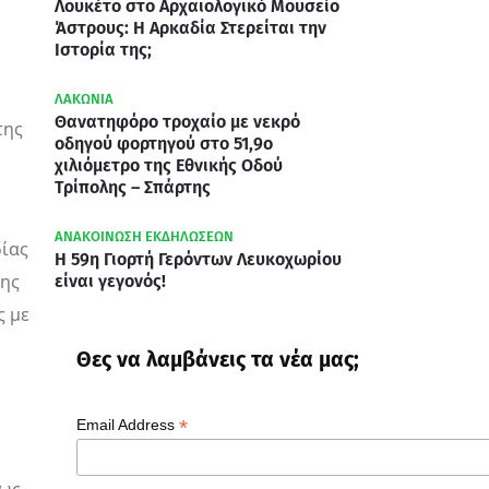
Λουκέτο στο Αρχαιολογικό Μουσείο
Άστρους: Η Αρκαδία Στερείται την
Ιστορία της;
ΛΑΚΩΝΙΑ
Θανατηφόρο τροχαίο με νεκρό
της
οδηγού φορτηγού στο 51,9ο
χιλιόμετρο της Εθνικής Οδού
Τρίπολης – Σπάρτης
ΑΝΑΚΟΙΝΩΣΗ ΕΚΔΗΛΩΣΕΩΝ
δίας
Η 59η Γιορτή Γερόντων Λευκοχωρίου
σης
είναι γεγονός!
ς με
Θες να λαμβάνεις τα νέα μας;
*
Email Address