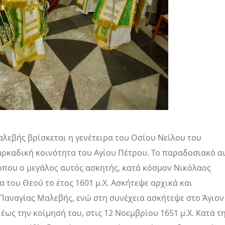
λεβής βρίσκεται η γενέτειρα του Οσίου Νείλου του
ρκαδική κοινότητα του Αγίου Πέτρου. Το παραδοσιακό α
όπου ο μεγάλος αυτός ασκητής, κατά κόσμον Νικόλαος
α του Θεού το έτος 1601 μ.Χ. Ασκήτεψε αρχικά και
Παναγίας Μαλεβής, ενώ στη συνέχεια ασκήτεψε στο Άγιον
ως την κοίμησή του, στις 12 Νοεμβρίου 1651 μ.Χ. Κατά τ