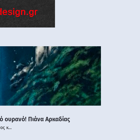
νό ουρανό! Πιάνα Αρκαδίας
νος κ…