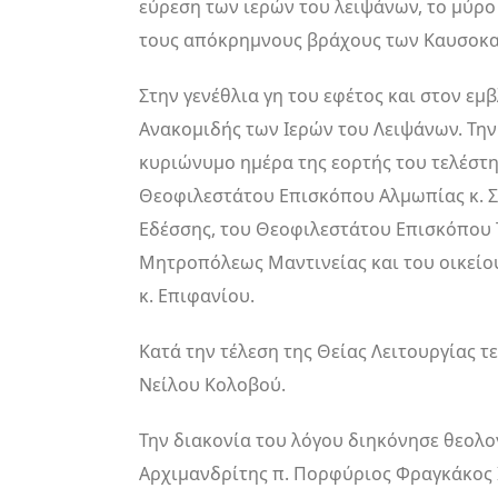
εύρεση των ιερών του λειψάνων, το μύρ
τους απόκρημνους βράχους των Καυσοκα
Στην γενέθλια γη του εφέτος και στον εμ
Ανακομιδής των Ιερών του Λειψάνων. Την
κυριώνυμο ημέρα της εορτής του τελέστη
Θεοφιλεστάτου Επισκόπου Αλμωπίας κ. 
Εδέσσης, του Θεοφιλεστάτου Επισκόπου Τ
Μητροπόλεως Μαντινείας και του οικείο
κ. Επιφανίου.
Κατά την τέλεση της Θείας Λειτουργίας τ
Νείλου Κολοβού.
Την διακονία του λόγου διηκόνησε θεολο
Αρχιμανδρίτης π. Πορφύριος Φραγκάκος 