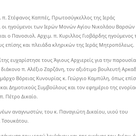
 π. Στέφανος Καππές, Πρωτοσύγκελλος της Ιεράς
 οι ηγούμενοι των Ιερών Μονών Αγίου Νικολάου Βαρσών
και ο Πανοσιολ. Αρχιμ. π. Κυριλλος Γιοβάρδης ηγούμενος 
ς επίσης και πλειάδα κληρικών της Ιεράς Μητροπόλεως.
της ευχαρίστησε τους Άγιους Αρχιερείς για την παρουσία
 διάκονο π. Αλέξιο Ζαρζάνη, τον αξιότιμο βουλευτή Αρκα
Δημάρχο Βόρειας Κυνουρίας κ. Γεώργιο Καμπύλη, όπως επί
και Δημοτικούς Συμβούλους και τον εφημέριο της ενορία
. Πέτρο Δικαίο.
νέων αναγνωστών, του κ. Παναγιώτη Δικαίου, υιού του
λ Τσουκάτου.