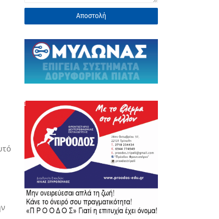
υτό
ην