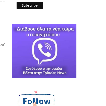
έως
ρού