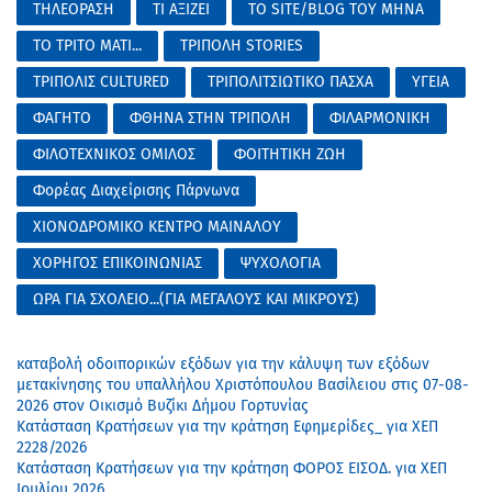
ΤΗΛΕΟΡΑΣΗ
ΤΙ ΑΞΙΖΕΙ
ΤΟ SITE/BLOG ΤΟΥ ΜΗΝΑ
ΤΟ ΤΡΙΤΟ ΜΑΤΙ...
ΤΡΙΠΟΛΗ STORIES
ΤΡΙΠΟΛΙΣ CULTURED
ΤΡΙΠΟΛΙΤΣΙΩΤΙΚΟ ΠΑΣΧΑ
ΥΓΕΙΑ
ΦΑΓΗΤΟ
ΦΘΗΝΑ ΣΤΗΝ ΤΡΙΠΟΛΗ
ΦΙΛΑΡΜΟΝΙΚΗ
ΦΙΛΟΤΕΧΝΙΚΟΣ ΟΜΙΛΟΣ
ΦΟΙΤΗΤΙΚΗ ΖΩΗ
Φορέας Διαχείρισης Πάρνωνα
ΧΙΟΝΟΔΡΟΜΙΚΟ ΚΕΝΤΡΟ ΜΑΙΝΑΛΟΥ
ΧΟΡΗΓΟΣ ΕΠΙΚΟΙΝΩΝΙΑΣ
ΨΥΧΟΛΟΓΙΑ
ΩΡΑ ΓΙΑ ΣΧΟΛΕΙΟ...(ΓΙΑ ΜΕΓΑΛΟΥΣ ΚΑΙ ΜΙΚΡΟΥΣ)
καταβολή οδοιπορικών εξόδων για την κάλυψη των εξόδων
μετακίνησης του υπαλλήλου Χριστόπουλου Βασίλειου στις 07-08-
2026 στον Οικισμό Βυζίκι Δήμου Γορτυνίας
Κατάσταση Κρατήσεων για την κράτηση Εφημερίδες_ για ΧΕΠ
2228/2026
Κατάσταση Κρατήσεων για την κράτηση ΦΟΡΟΣ ΕΙΣΟΔ. για ΧΕΠ
Ιουλίου 2026