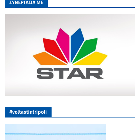
ΣΥΝΕΡΓΑΣΙΑ ΜΕ
#voltastintripoli