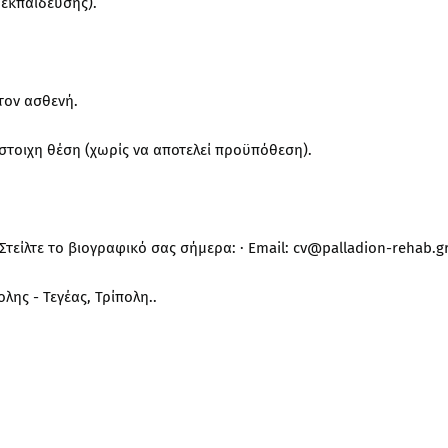
 εκπαίδευσης).
τον ασθενή.
ίστοιχη θέση (χωρίς να αποτελεί προϋπόθεση).
Στείλτε το βιογραφικό σας σήμερα: · Email: cv@palladion-rehab.g
λης - Τεγέας, Τρίπολη..