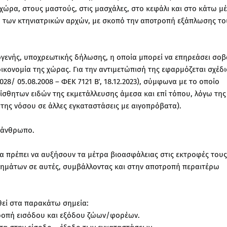
 χώρα, στους μαστούς, στις μασχάλες, στο κεφάλι και στο κάτω μ
η των κτηνιατρικών αρχών, με σκοπό την αποτροπή εξάπλωσης το
 ιογενής, υποχρεωτικής δήλωσης, η οποία μπορεί να επηρεάσει σο
οικονομία της χώρας. Για την αντιμετώπισή της εφαρμόζεται σχέδι
28/ 05.08.2008 – ΦΕΚ 7121 Β΄, 18.12.2023), σύμφωνα με το οποίο
σθητων ειδών της εκμετάλλευσης άμεσα και επί τόπου, λόγω της
της νόσου σε άλλες εγκαταστάσεις με αιγοπρόβατα).
ν άνθρωπο.
α πρέπει να αυξήσουν τα μέτρα βιοασφάλειας στις εκτροφές τους
σημάτων σε αυτές, συμβάλλοντας και στην αποτροπή περαιτέρω
θεί στα παρακάτω σημεία:
ροπή εισόδου και εξόδου ζώων/φορέων.