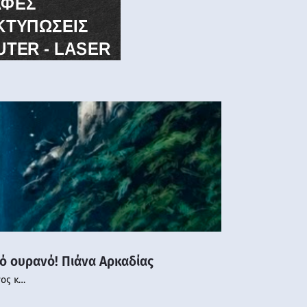
νό ουρανό! Πιάνα Αρκαδίας
νος κ…