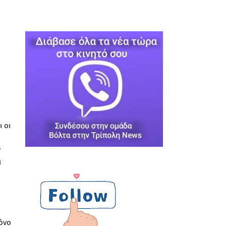
 οι
ν
ι
όνο