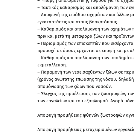
– Ύπαρξη απολυμαντικής τάφρου για τα οχήμα
– Τακτικός καθαρισμός και απολύμανση των εγ
– Αποφυγή της εισόδου οχημάτων και άλλων μη
εγκαταστάσεις και στους βοσκοτόπους.
– Καθαρισμός και απολύμανση των οχημάτων που
πριν και μετά τη μεταφορά ζώων και προϊόντω
– Περιορισμός των επισκεπτών που εισέρχονται 
προσοχή σε όσους έρχονται σε επαφή και με άλ
– Καθαρισμός και απολύμανση των υποδημάτων 
εκμετάλλευση.
– Παραμονή των νεοεισαχθέντων ζώων σε περιο
(χρόνος ανώτατης επώασης της νόσου, δηλαδή
απομόνωσης των ζώων που νοσούν.
– Έλεγχος της προέλευσης των ζωοτροφών, τω
των εργαλείων και του εξοπλισμού. Αγορά μόνο 
Αποφυγή προμήθειας φθηνών ζωοτροφών αγν
Αποφυγή προμήθειας μεταχειρισμένων εργαλείω