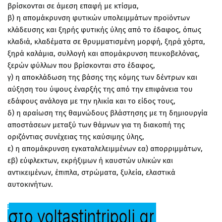
βρίσκονται σε άμεση επαφή με κτίσμα,
β) η απομάκρυνση φυτικών υπολειμμάτων προϊόντων
κλάδευσης και ξηρής φυτικής ύλης από το έδαφος, όπως
κλαδιά, κλαδέματα σε θρυμματισμένη μορφή, ξηρά χόρτα,
ξηρά καλάμια, συλλογή και απομάκρυνση πευκοβελόνας,
ξερών φύλλων που βρίσκονται στο έδαφος,
γ) η αποκλάδωση της βάσης της κόμης των δέντρων και
αύξηση του ύψους έναρξής της από την επιφάνεια του
εδάφους ανάλογα με την ηλικία και το είδος τους,
δ) η αραίωση της θαμνώδους βλάστησης με τη δημιουργία
αποστάσεων μεταξύ των θάμνων για τη διακοπή της
οριζόντιας συνέχειας της καύσιμης ύλης,
ε) η απομάκρυνση εγκαταλελειμμένων εα) απορριμμάτων,
εβ) εύφλεκτων, εκρήξιμων ή καυστών υλικών και
αντικειμένων, έπιπλα, στρώματα, ξυλεία, ελαστικά
αυτοκινήτων.