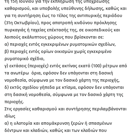
τη 15η Ιουνίου για την εκπλήρωση της υποχρέωσης
καθαρισμού, και υποβολής υπεύθυνης δήλωσης, καθώς και
για τη συντήρηση έως το τέλος της αντιπυρικής περιόδου
(31η Οκτωβρίου), προς αποτροπή κινδύνου πρόκλησης
πυρκαγιάς ή ταχείας επέκτασής της, σε οικοπεδικούς και
λοιπούς ακάλυπτους χώρους που βρίσκονται σε:
α) περιοχές εντός εγκεκριμένων ρυμοτομικών σχεδίων,
β) περιοχές εντός ορίων οικισμών χωρίς εγκεκριμένο
ρυμοτομικό σχέδιο,
γ) εκτάσεις (περιοχές) εντός ακτίνας εκατό (100) μέτρων από
τα ανωτέρω όρια, εφόσον δεν υπάγονται στη δασική
νομοθεσία, σύμφωνα με τον δασικό χάρτη της περιοχής,
δ) εκτός σχεδίου γήπεδα με κτίσμα, εφόσον δεν υπάγονται
στη δασική νομοθεσία, σύμφωνα με τον δασικό χάρτη της
περιοχής.
Στις εργασίες καθαρισμού και συντήρησης περιλαμβάνονται
ιδίως
α) η υλοτομία και απομάκρυνση ξερών ή σπασμένων
δέντρων και κλαδιών, καθώς και των κλαδιών που