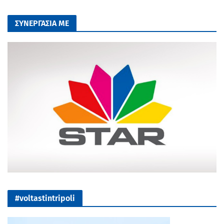
ΣΥΝΕΡΓΑΣΙΑ ΜΕ
#voltastintripoli