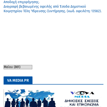
Αποδοχή επιχορήγησης.
Διαγραφή βεβαιωμένης οφειλής από Έσοδα Δημοτικού
Κοιμητηρίου Τέλη Ύδρευσης-Συντήρησης. (κωδ. οφειλέτη: 13582).
VA MEDIA PR