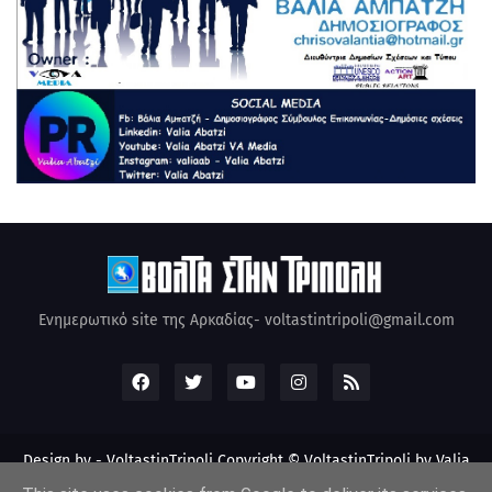
Ενημερωτικό site της Αρκαδίας- voltastintripoli@gmail.com
Design by -
VoltastinTripoli
Copyright © VoltastinTripoli by Valia
Abatzi Created by Valia Abatzi (2010)