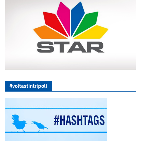
#voltastintripoli