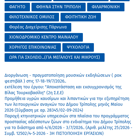
ΦΑΓΗΤΟ
ΦΘΗΝΑ ΣΤΗΝ ΤΡΙΠΟΛΗ
ΦΙΛΑΡΜΟΝΙΚΗ
ΦΙΛΟΤΕΧΝΙΚΟΣ ΟΜΙΛΟΣ
ΦΟΙΤΗΤΙΚΗ ΖΩΗ
Φορέας Διαχείρισης Πάρνωνα
ΧΙΟΝΟΔΡΟΜΙΚΟ ΚΕΝΤΡΟ ΜΑΙΝΑΛΟΥ
ΧΟΡΗΓΟΣ ΕΠΙΚΟΙΝΩΝΙΑΣ
ΨΥΧΟΛΟΓΙΑ
ΩΡΑ ΓΙΑ ΣΧΟΛΕΙΟ...(ΓΙΑ ΜΕΓΑΛΟΥΣ ΚΑΙ ΜΙΚΡΟΥΣ)
Διοργάνωση - πραγματοποίηση μουσικών εκδηλώσεων ( ροκ
φεστιβάλ ) στις 17-18-19/7/2026..
εκτέλεση του έργου: "Αποκατάσταση και εκσυγχρονισμός της
Βίλας Τουρκοβασίλη" (2η Σ.Ε.Ε)
Προμήθεια υγρών καυσίμων και λιπαντικών για την εξυπηρέτηση
των λειτουργικών αναγκών του Δήμου Τρίπολης μηνός Μαϊου
2026 (Σύμβαση με αρ. 28345/02-09-2024)
Παροχή κτηνιατρικών υπηρεσιών στα πλαίσια του προγράμματος
προστασίας αδέσποτων ζώων στο ενδιαίτημα του Δήμου Τρίπολης
για το διάστημα από 4/6/2026 - 3/7/2026.. (Αριθ. μελέτης 25/2026 -
Συμβ. 12502/4-5-2026 - 3Η ΠΙΣΤΟΠΟΙΗΣΗ ΕΡΓΑΣΙΩΝ)