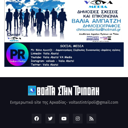
Ενημερωτικό site της Αρκαδίας- voltastintripoli@gmail.com