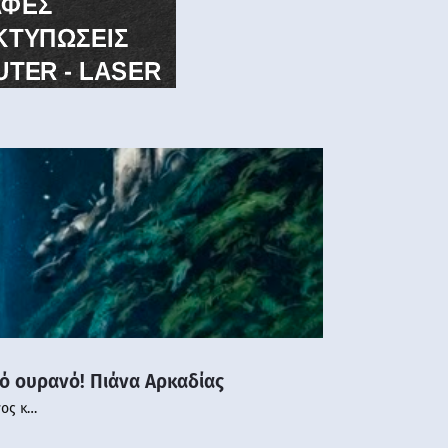
νό ουρανό! Πιάνα Αρκαδίας
νος κ…