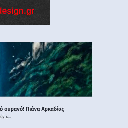
νό ουρανό! Πιάνα Αρκαδίας
νος κ…