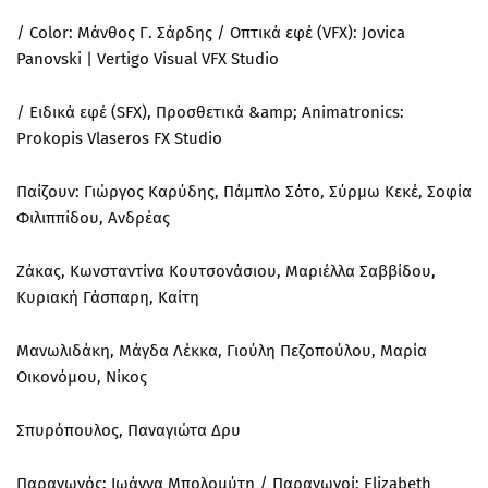
/ Color: Μάνθος Γ. Σάρδης / Οπτικά εφέ (VFX): Jovica
Panovski | Vertigo Visual VFX Studio
/ Ειδικά εφέ (SFX), Προσθετικά &amp; Animatronics:
Prokopis Vlaseros FX Studio
Παίζουν: Γιώργος Καρύδης, Πάμπλο Σότο, Σύρμω Κεκέ, Σοφία
Φιλιππίδου, Ανδρέας
Ζάκας, Κωνσταντίνα Κουτσονάσιου, Μαριέλλα Σαββίδου,
Κυριακή Γάσπαρη, Καίτη
Μανωλιδάκη, Μάγδα Λέκκα, Γιούλη Πεζοπούλου, Μαρία
Οικονόμου, Νίκος
Σπυρόπουλος, Παναγιώτα Δρυ
Παραγωγός: Ιωάννα Μπολομύτη / Παραγωγοί: Elizabeth