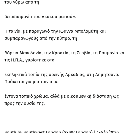
του γύρω από τη
δεισιδαιμονία του «κακού ματιού».
Η ταινία, με παραγωγό την Ιωάννα Μπολομύτη και
συμπαραγωγούς από την Κύπρο, τη
Βόρεια Μακεδονία, την Κροατία, τη Σερβία, τη Ρουμανία και
τις Η.Π.Α., γυρίστηκε στα
εκπληκτικά τοπία της ορεινής Αρκαδίας, στη Δημητσάνα.
Πρόκειται για μια ταινία με
έντονα τοπικό χρώμα, αλλά με οικουμενική διάσταση ως
προς την ουσία της.
South by Southwest London (SXSW London) | 1-6/6/2026